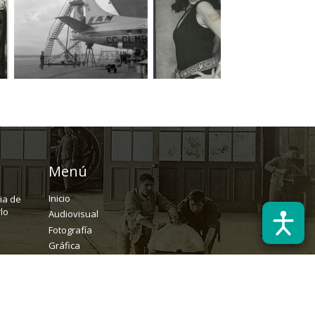
Menú
Inicio
ria de
lo
Audiovisual
Fotografía
Gráfica
Textual
Archivo
Solicitudes