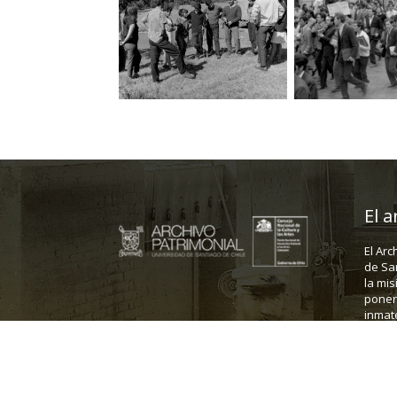
El a
El Arc
de Sa
la mis
poner 
inmate