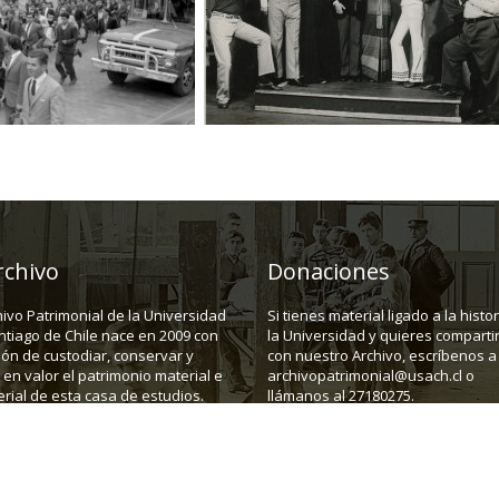
rchivo
Donaciones
hivo Patrimonial de la Universidad
Si tienes material ligado a la histo
ntiago de Chile nace en 2009 con
la Universidad y quieres compartir
ión de custodiar, conservar y
con nuestro Archivo, escríbenos a
en valor el patrimonio material e
archivopatrimonial@usach.cl o
rial de esta casa de estudios.
llámanos al 27180275.