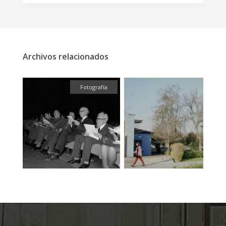
Archivos relacionados
fía
Fotografía