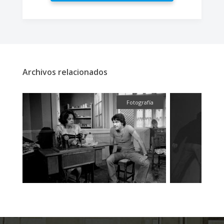
Archivos relacionados
fía
Fotografía
Textual