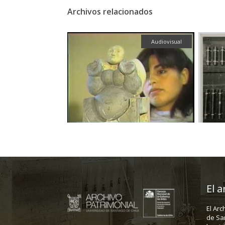
Archivos relacionados
Fotografía
Audiovisual
El a
El Arc
de Sa