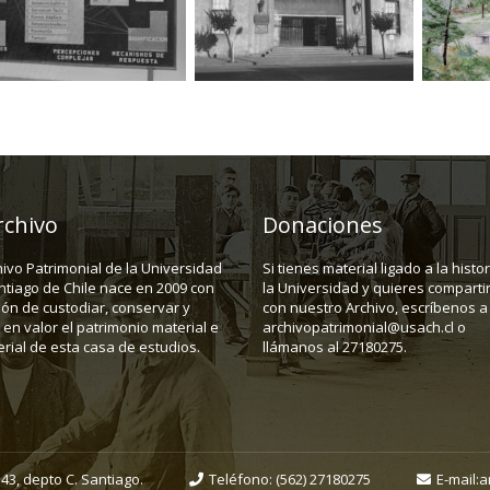
rchivo
Donaciones
hivo Patrimonial de la Universidad
Si tienes material ligado a la histo
ntiago de Chile nace en 2009 con
la Universidad y quieres compartir
ión de custodiar, conservar y
con nuestro Archivo, escríbenos a
en valor el patrimonio material e
archivopatrimonial@usach.cl o
rial de esta casa de estudios.
llámanos al 27180275.
43, depto C. Santiago.
Teléfono:
(562) 27180275
E-mail:
a