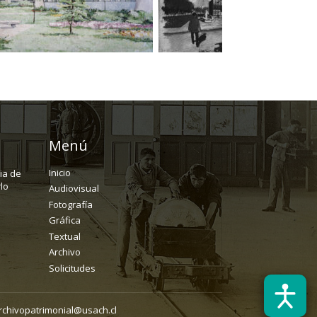
Menú
Inicio
ria de
lo
Audiovisual
Fotografía
Gráfica
Textual
Archivo
Solicitudes
rchivopatrimonial@usach.cl