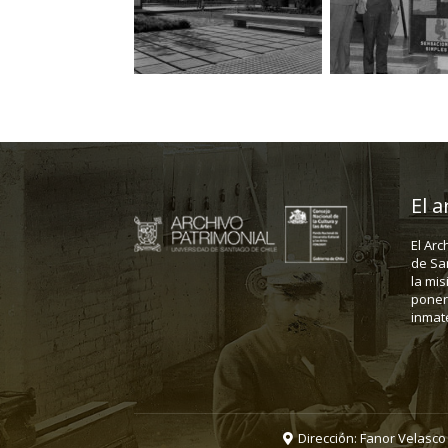
El a
El Arc
de Sa
la mis
poner 
inmate
Dirección: Fanor Velasco 