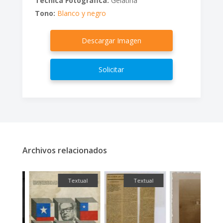
Técnica Fotográfica:
Gelatina
Tono:
Blanco y negro
Descargar Imagen
Solicitar
Archivos relacionados
fía
Textual
Textual