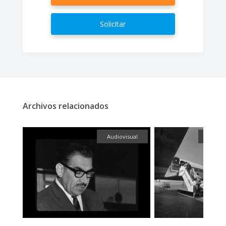
Solicitar
Archivos relacionados
fía
Audiovisual
Fotogr