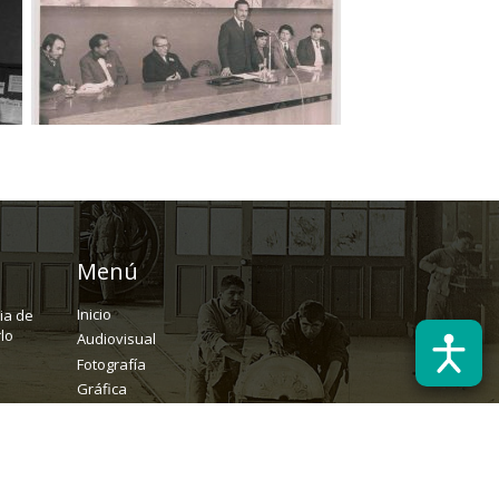
Menú
Inicio
ria de
lo
Audiovisual
Fotografía
Gráfica
Textual
Archivo
Solicitudes