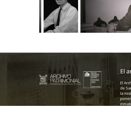
El a
El Arc
de Sa
la mis
poner 
inmate