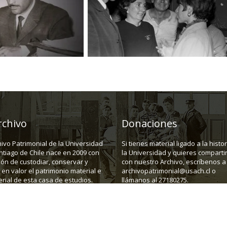
rchivo
Donaciones
hivo Patrimonial de la Universidad
Si tienes material ligado a la histo
ntiago de Chile nace en 2009 con
la Universidad y quieres compartir
ión de custodiar, conservar y
con nuestro Archivo, escríbenos a
en valor el patrimonio material e
archivopatrimonial@usach.cl o
rial de esta casa de estudios.
llámanos al 27180275.