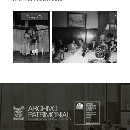
fía
Fotografía