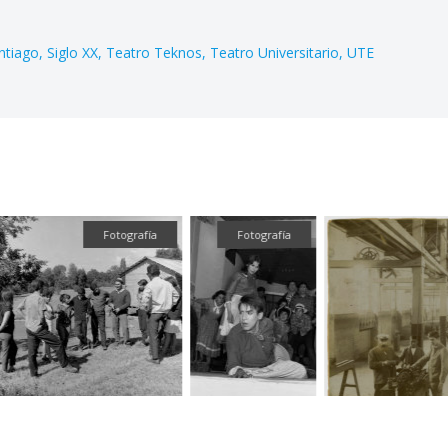
ntiago
Siglo XX
Teatro Teknos
Teatro Universitario
UTE
Fotografía
Fotografía