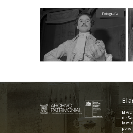
Gráfica
Fotografía
El a
El Arc
de Sa
la mis
poner 