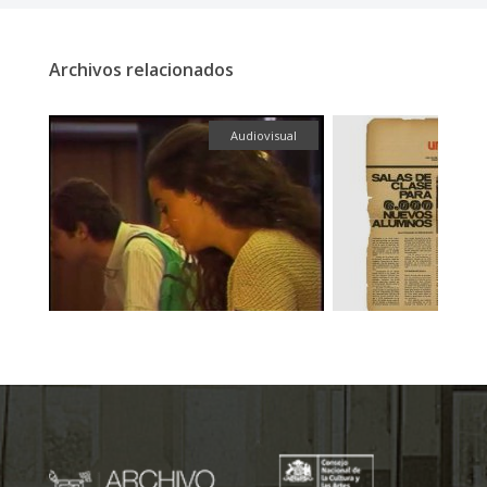
Archivos relacionados
ual
Textual
Textual