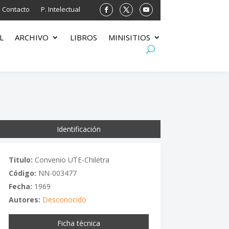
Contacto
P. Intelectual
L
ARCHIVO
LIBROS
MINISITIOS
Identificación
Titulo:
Convenio UTE-Chiletra
Código:
NN-003477
Fecha:
1969
Autores:
Desconocido
Ficha técnica