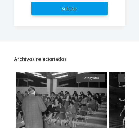
Solicitar
Archivos relacionados
fía
Fotografía
Fotografía