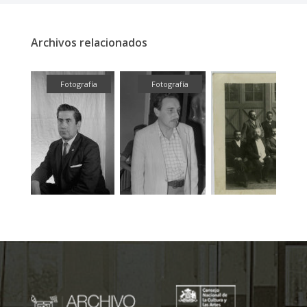
Archivos relacionados
fía
Fotografía
Fotografía