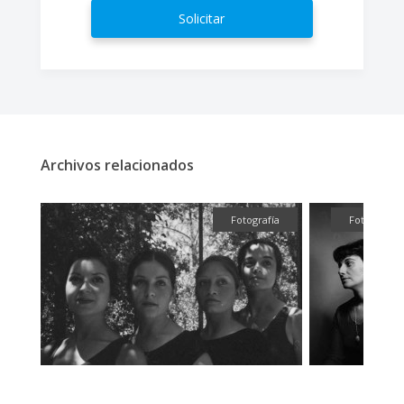
Solicitar
Archivos relacionados
ual
Fotografía
Fotografía