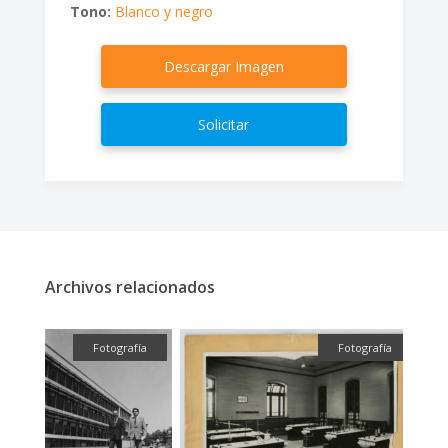
Tono:
Blanco y negro
Descargar Imagen
Solicitar
Archivos relacionados
fía
Fotografía
Fotografía