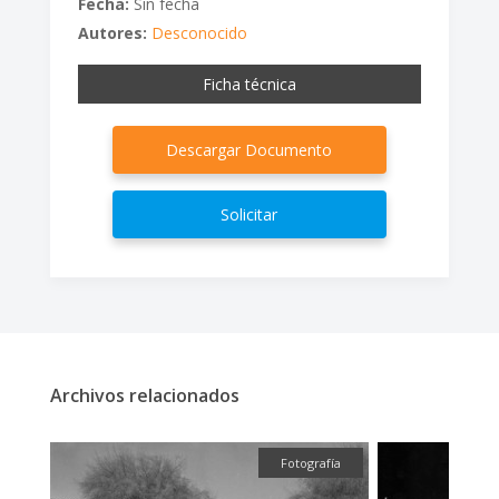
Fecha:
Sin fecha
Autores:
Desconocido
Ficha técnica
Descargar Documento
Solicitar
Archivos relacionados
ual
Fotografía