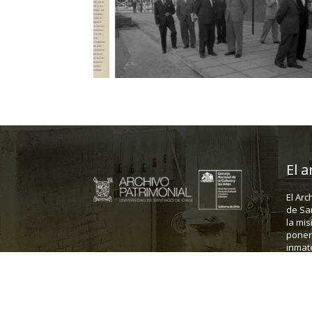
El a
El Arc
de Sa
la mis
poner 
inmate