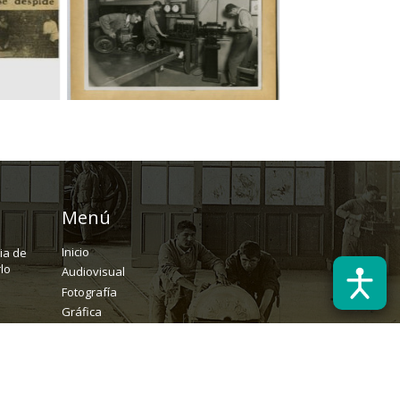
Menú
Inicio
ria de
lo
Audiovisual
Fotografía
Gráfica
Textual
Archivo
Solicitudes