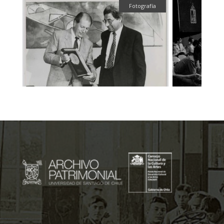
fía
Fotografía