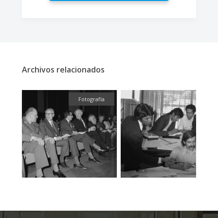
Archivos relacionados
fía
Fotografía