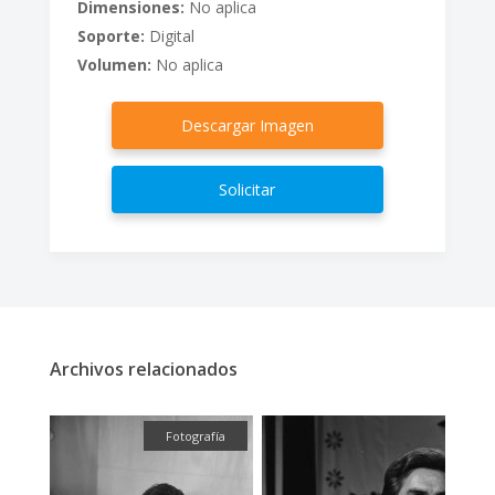
Dimensiones:
No aplica
Soporte:
Digital
Volumen:
No aplica
Descargar Imagen
Solicitar
Archivos relacionados
fía
Fotografía