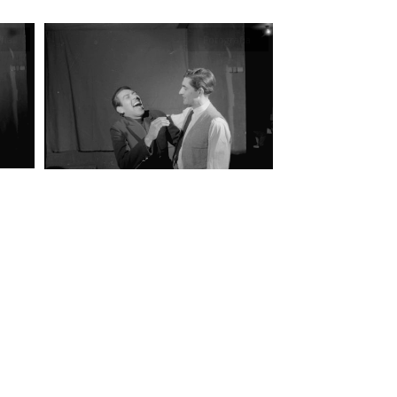
fía
Fotografía