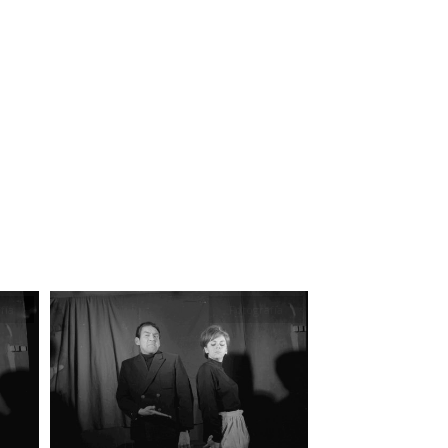
fía
Fotografía