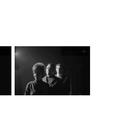
fía
Fotografía