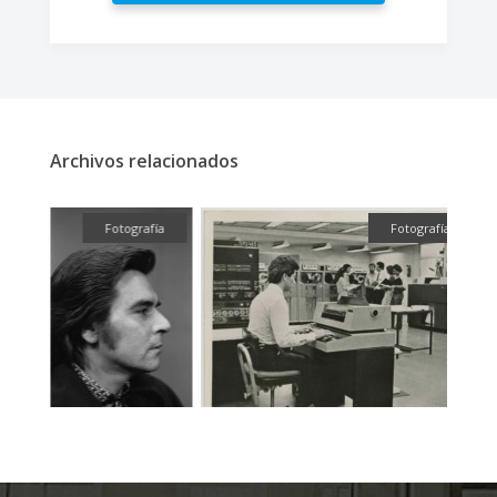
Archivos relacionados
fía
Fotografía
Fotografía