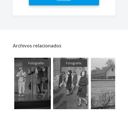
Archivos relacionados
ual
Fotografía
Fotografía