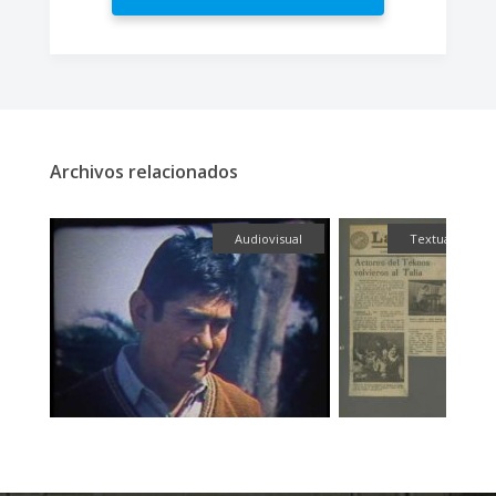
Archivos relacionados
ual
Audiovisual
Textual