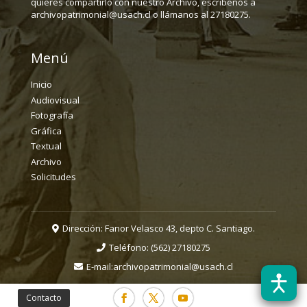
quieres compartirlo con nuestro Archivo, escríbenos a
archivopatrimonial@usach.cl o llámanos al 27180275.
Menú
Inicio
Audiovisual
Fotografía
Gráfica
Textual
Archivo
Solicitudes
Dirección: Fanor Velasco 43, depto C. Santiago.
Teléfono:
(562) 27180275
E-mail:
archivopatrimonial@usach.cl
Contacto