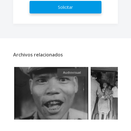
Solicitar
Archivos relacionados
fía
Audiovisual