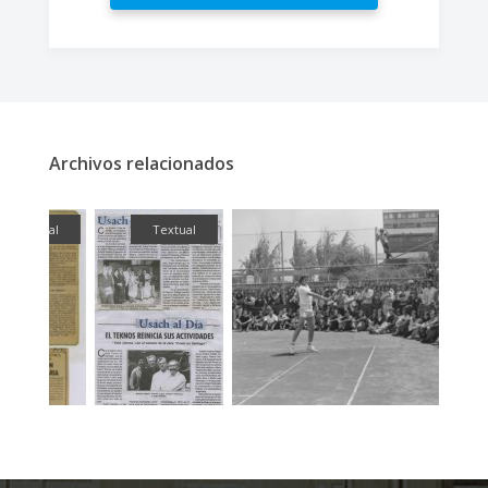
Archivos relacionados
ual
Textual
Fotografía