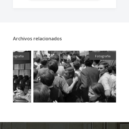
Archivos relacionados
fía
Fotografía
Fotografía