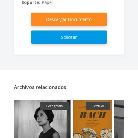
Soporte:
Papel
Descargar Documento
Solicitar
Archivos relacionados
ual
Fotografía
Textual