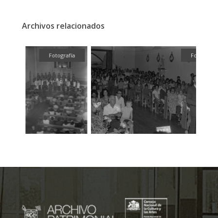
Archivos relacionados
fía
Fotografía
Fotografía