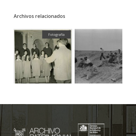
Archivos relacionados
fía
Fotografía