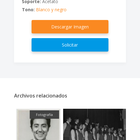
Soporte:
Acetato
Tono:
Blanco y negro
Descargar Imagen
Solicitar
Archivos relacionados
fía
Fotografía
Fotograf