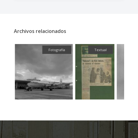
Archivos relacionados
fía
Fotografía
Textual