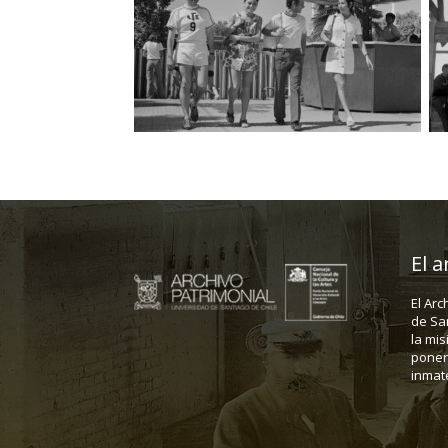
El a
El Arc
de Sa
la mis
poner 
inmate