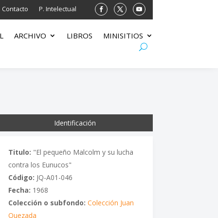
Contacto
P. Intelectual
L
ARCHIVO
LIBROS
MINISITIOS
Identificación
Titulo:
"El pequeño Malcolm y su lucha
contra los Eunucos"
Código:
JQ-A01-046
Fecha:
1968
Colección o subfondo:
Colección Juan
Quezada