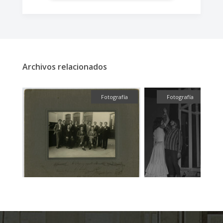
Archivos relacionados
fía
Fotografía
Fotografía