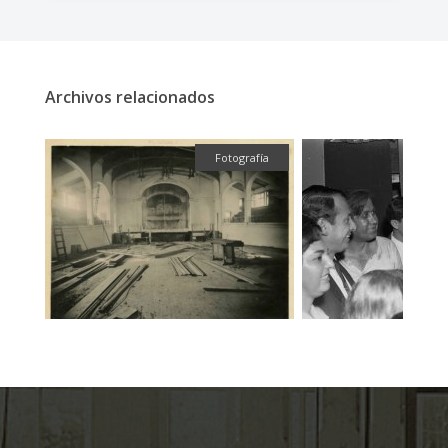
Archivos relacionados
ual
Fotografía