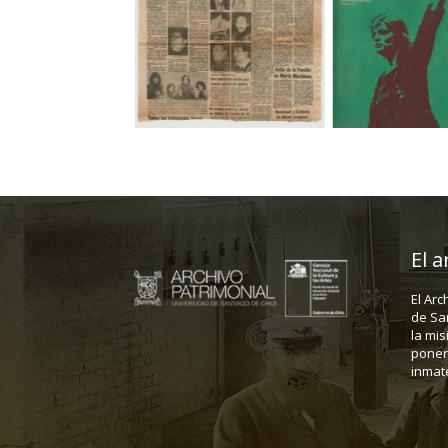
El a
El Arc
de Sa
la mis
poner 
inmate