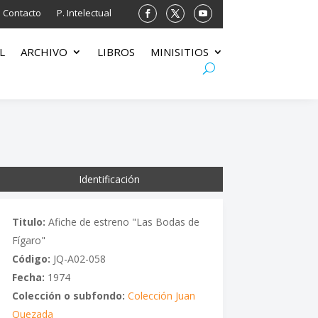
Contacto
P. Intelectual
L
ARCHIVO
LIBROS
MINISITIOS
Identificación
Titulo:
Afiche de estreno "Las Bodas de
Fígaro"
Código:
JQ-A02-058
Fecha:
1974
Colección o subfondo:
Colección Juan
Quezada