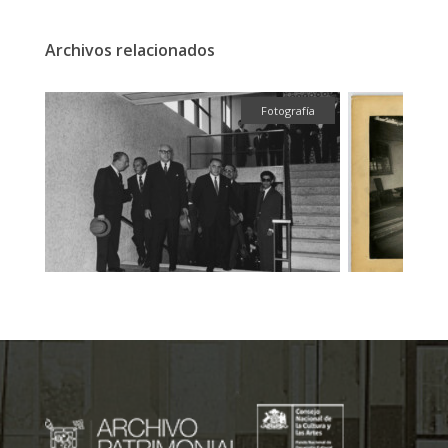
Archivos relacionados
fía
Fotografía