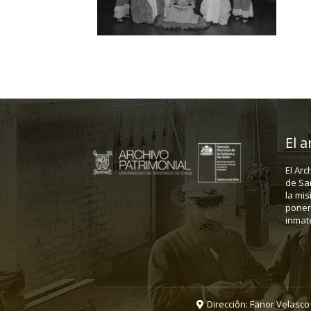
El a
El Arc
de Sa
la mis
poner 
inmate
Dirección: Fanor Velasco 