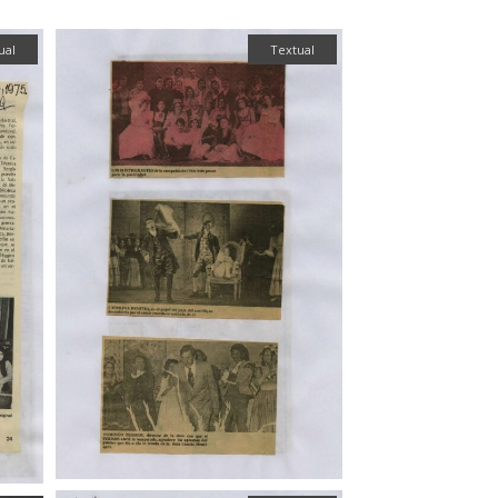
ual
Textual