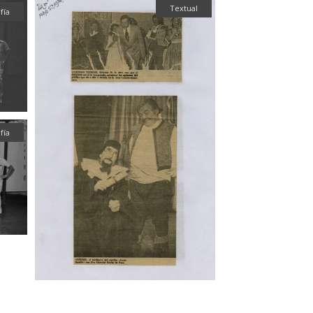
Textual
fía
fía