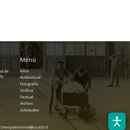
Menú
Inicio
ria de
lo
Audiovisual
Fotografía
Gráfica
Textual
Archivo
Solicitudes
rchivopatrimonial@usach.cl