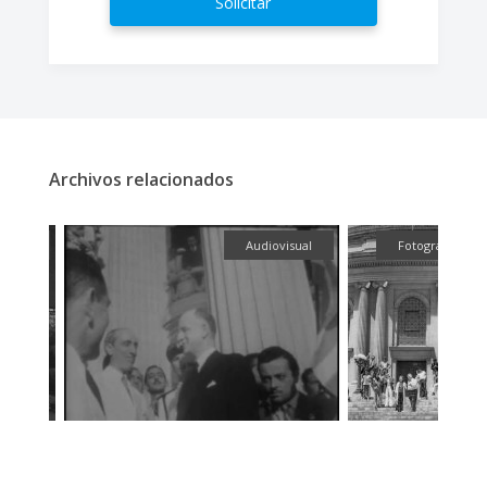
Solicitar
Archivos relacionados
fía
Audiovisual
Fotografía