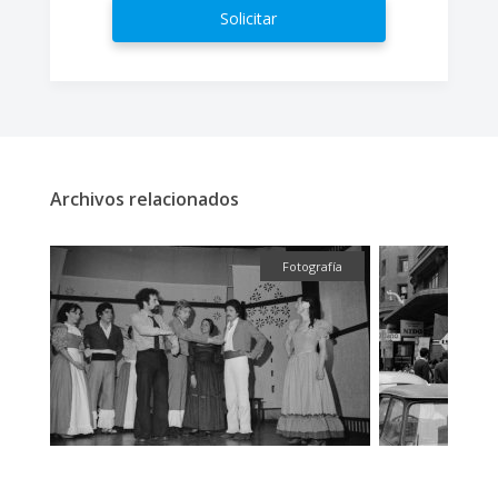
Solicitar
Archivos relacionados
fía
Fotografía