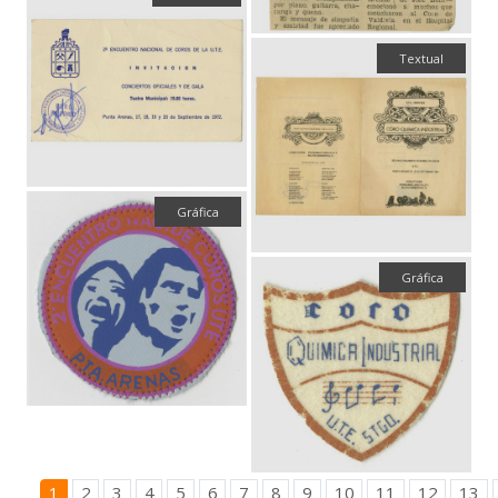
Textual
Gráfica
Gráfica
1
2
3
4
5
6
7
8
9
10
11
12
13