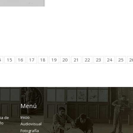
4
15
16
17
18
19
20
21
22
23
24
25
2
Menú
Inicio
ria de
lo
Audiovisual
Fotografía