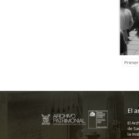
Primer
El a
El Arc
de Sa
la mis