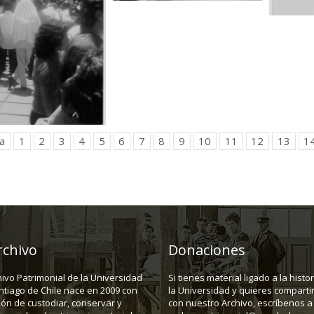
a
1
2
3
4
5
6
7
8
9
10
11
12
13
1
rchivo
Donaciones
hivo Patrimonial de la Universidad
Si tienes material ligado a la histo
ntiago de Chile nace en 2009 con
la Universidad y quieres compartir
ión de custodiar, conservar y
con nuestro Archivo, escríbenos a