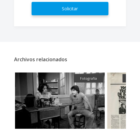
Solicitar
Archivos relacionados
ual
Fotografía
Textua