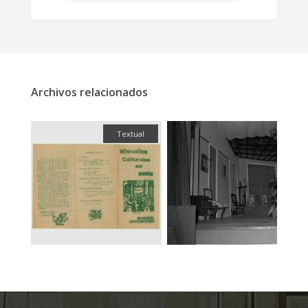
Archivos relacionados
fía
Textual