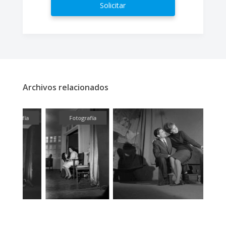
Solicitar
Archivos relacionados
fía
Fotografía
Fotografía