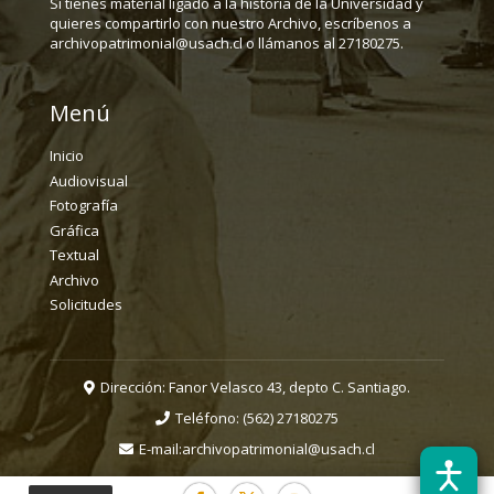
Si tienes material ligado a la historia de la Universidad y
quieres compartirlo con nuestro Archivo, escríbenos a
archivopatrimonial@usach.cl o llámanos al 27180275.
Menú
Inicio
Audiovisual
Fotografía
Gráfica
Textual
Archivo
Solicitudes
Dirección: Fanor Velasco 43, depto C. Santiago.
Teléfono:
(562) 27180275
E-mail:
archivopatrimonial@usach.cl