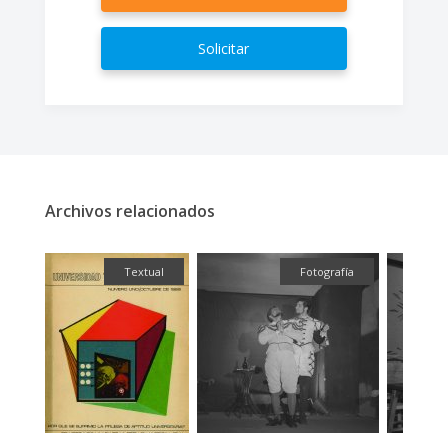
Solicitar
Archivos relacionados
fía
Textual
Fotografía