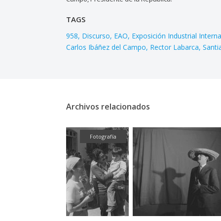
TAGS
958
Discurso
EAO
Exposición Industrial Intern
Carlos Ibáñez del Campo
Rector Labarca
Santi
Archivos relacionados
Fotografía
Fotografía