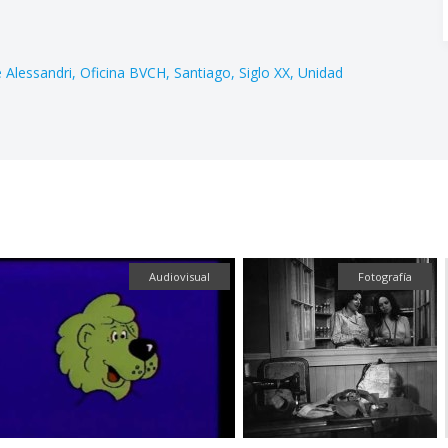
e Alessandri
Oficina BVCH
Santiago
Siglo XX
Unidad
Audiovisual
Fotografía